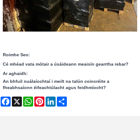
Roimhe Seo:
Cé mhéad vata mótair a úsáideann meaisín gearrtha rebar?
Ar aghaidh:
An bhfuil nuálaíochtaí i meilt na talún coincréite a
fheabhsaíonn éifeachtúlacht agus feidhmíocht?
Facebook
X
WhatsApp
Pinterest
LinkedIn
Share