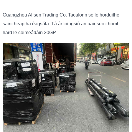
Guangzhou Allsen Trading Co. Tacaíonn sé le horduithe
saincheaptha éagsúla. Tá ár loingsiú an uair seo chomh
hard le coimeádáin 20GP