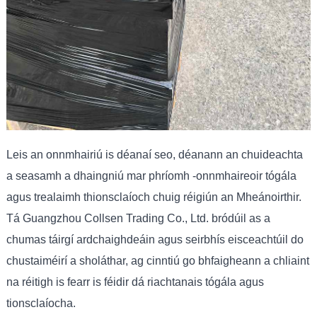
Leis an onnmhairiú is déanaí seo, déanann an chuideachta
a seasamh a dhaingniú mar phríomh -onnmhaireoir tógála
agus trealaimh thionsclaíoch chuig réigiún an Mheánoirthir.
Tá Guangzhou Collsen Trading Co., Ltd. bródúil as a
chumas táirgí ardchaighdeáin agus seirbhís eisceachtúil do
chustaiméirí a sholáthar, ag cinntiú go bhfaigheann a chliaint
na réitigh is fearr is féidir dá riachtanais tógála agus
tionsclaíocha.