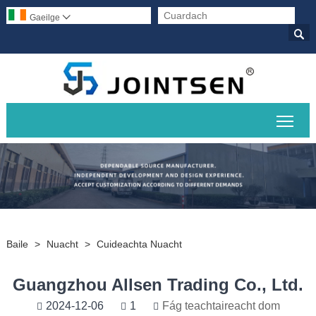
Gaeilge


Scor
Baile
>
Nuacht
>
Cuideachta Nuacht
Guangzhou Allsen Trading Co., Ltd.
2024-12-06
1
Fág teachtaireacht dom