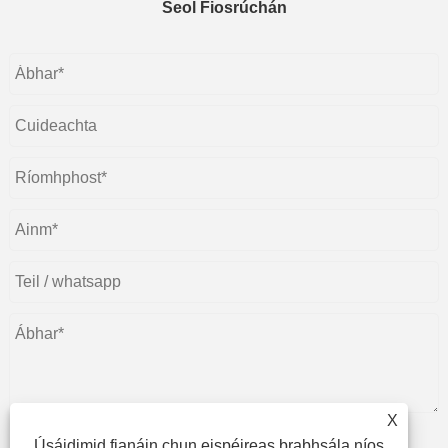
Seol Fiosrúchán
X
Úsáidimid fianáin chun eispéireas brabhsála níos