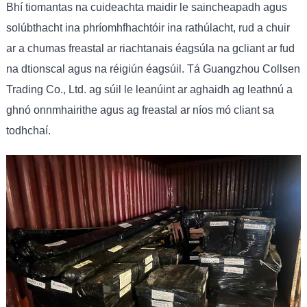
Bhí tiomantas na cuideachta maidir le saincheapadh agus
solúbthacht ina phríomhfhachtóir ina rathúlacht, rud a chuir
ar a chumas freastal ar riachtanais éagsúla na gcliant ar fud
na dtionscal agus na réigiún éagsúil. Tá Guangzhou Collsen
Trading Co., Ltd. ag súil le leanúint ar aghaidh ag leathnú a
ghnó onnmhairithe agus ag freastal ar níos mó cliant sa
todhchaí.