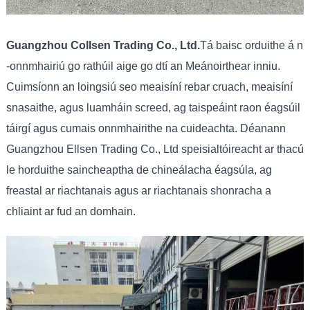
Guangzhou Collsen Trading Co., Ltd.
Tá baisc orduithe á n
-onnmhairiú go rathúil aige go dtí an Meánoirthear inniu.
Cuimsíonn an loingsiú seo meaisíní rebar cruach, meaisíní
snasaithe, agus luamháin screed, ag taispeáint raon éagsúil
táirgí agus cumais onnmhairithe na cuideachta. Déanann
Guangzhou Ellsen Trading Co., Ltd speisialtóireacht ar thacú
le horduithe saincheaptha de chineálacha éagsúla, ag
freastal ar riachtanais agus ar riachtanais shonracha a
chliaint ar fud an domhain.