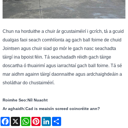
Chun na horduithe a chuir ár gcustaiméirí i gcrích, tá a gcuid
dualgas faoi seach comhlíonta ag gach ball foirne de chuid
Jointsen agus chuir siad go mór le gach nasc seachadta
táirgí ina bpoist féin. Tá seachadadh réidh gach táirge
doscartha ó thuairimí agus iarrachtaí gach ball foirne. Tá sé
mar aidhm againn táirgí daonnaithe agus ardchaighdeáin a
sholáthar do chustaiméirí.
Roimhe Seo:
Níl Nuacht
Ar aghaidh:
Cad is meaisín screed coincréite ann?
Facebook
X
WhatsApp
Pinterest
LinkedIn
Share