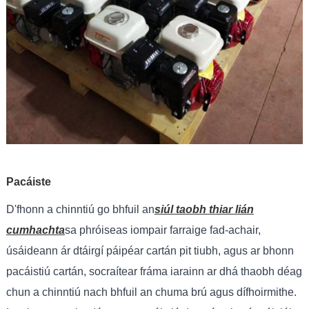
Pacáiste
D'fhonn a chinntiú go bhfuil an
siúl taobh thiar lián
cumhachta
sa phróiseas iompair farraige fad-achair,
úsáideann ár dtáirgí páipéar cartán pit tiubh, agus ar bhonn
pacáistiú cartán, socraítear fráma iarainn ar dhá thaobh déag
chun a chinntiú nach bhfuil an chuma brú agus dífhoirmithe.