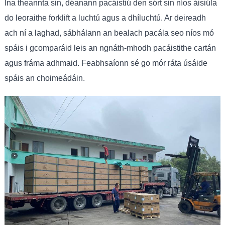
Ina theannta sin, déanann pacáistiú den sórt sin níos áisiúla
do leoraithe forklift a luchtú agus a dhíluchtú. Ar deireadh
ach ní a laghad, sábhálann an bealach pacála seo níos mó
spáis i gcomparáid leis an ngnáth-mhodh pacáistithe cartán
agus fráma adhmaid. Feabhsaíonn sé go mór ráta úsáide
spáis an choimeádáin.