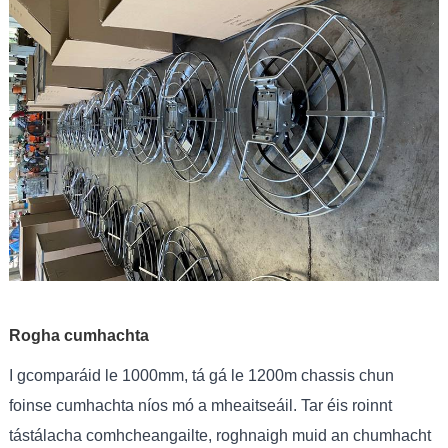
Rogha cumhachta
I gcomparáid le 1000mm, tá gá le 1200m chassis chun
foinse cumhachta níos mó a mheaitseáil. Tar éis roinnt
tástálacha comhcheangailte, roghnaigh muid an chumhacht