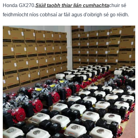
Honda GX270.
Siúil taobh thiar lián cumhachta
chuir sé
feidhmíocht níos cobhsaí ar fáil agus d'oibrigh sé go réidh.