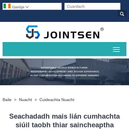
Gaeilge


Scor
Baile
>
Nuacht
>
Cuideachta Nuacht
Seachadadh mais lián cumhachta
siúil taobh thiar saincheaptha