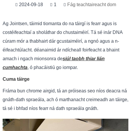
2024-09-18
1
Fág teachtaireacht dom
Ag Jointsen, táimid tiomanta do na táirgí is fearr agus is
costéifeachtaí a sholáthar do chustaiméirí. Tá sé inár DNA
cúram mór a thabhairt dár gcustaiméirí, a ngnó agus a n-
éifeachtúlacht. déanaimid ár ndícheall foirfeacht a bhaint
amach i ngach mionsonra de
siúl taobh thiar lián
cumhachta
, ó phacáistiú go iompar.
Cuma táirge
Fráma bun chrome airgid, tá an próiseas seo níos deacra ná
gnáth-dath spraeála, ach ó marthanacht creimeadh an táirge,
tá sé i bhfad níos fearr ná dath spraeála gnáth.